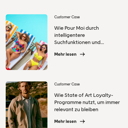
Customer Case
Wie Pour Moi durch
intelligentere
Suchfunktionen und
Personalisierung die
Mehr lesen
Konversionsrate steigert
Customer Case
Wie State of Art Loyalty-
Programme nutzt, um immer
relevant zu bleiben
Mehr lesen