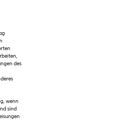
rag
in
erten
rbeiten,
sungen des
nderes
ng, wenn
nd sind
eisungen