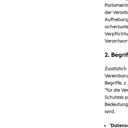
Parlaments
der Verarb
Aufhebung 
sicherzust
Verpflicht
Verantwort
2. Begr
Zusätzlich
Vereinbaru
Begriffe, z
"für die V
Schutzes p
Bedeutung
wird.
"
Datens