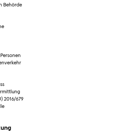
en Behörde
ne
r Personen
enverkehr
ss
rmittlung
) 2016/679
le
.
tung