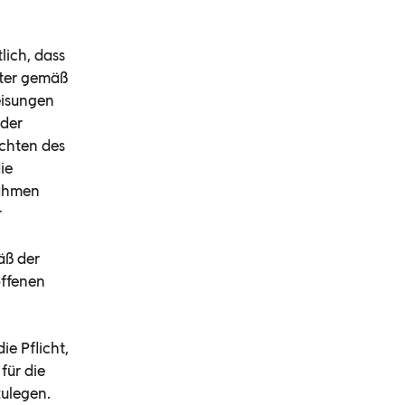
lich, dass
iter gemäß
eisungen
 der
ichten des
ie
Rahmen
r
äß der
offenen
ie Pflicht,
für die
zulegen.