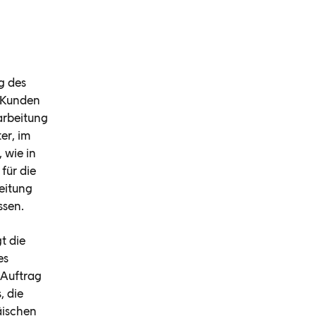
g des
 Kunden
rarbeitung
er, im
 wie in
für die
eitung
ssen.
t die
es
 Auftrag
, die
äischen