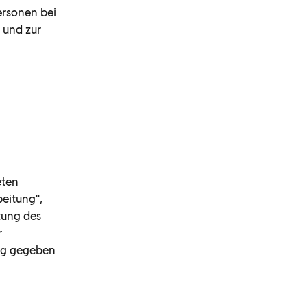
ersonen bei
 und zur
eten
eitung",
tzung des
r
ng gegeben