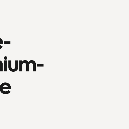
-
ium-
e